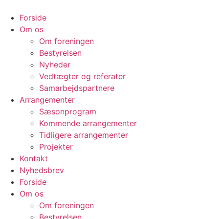
Videre
til
Forside
indhold
Om os
Om foreningen
Bestyrelsen
Nyheder
Vedtægter og referater
Samarbejdspartnere
Arrangementer
Sæsonprogram
Kommende arrangementer
Tidligere arrangementer
Projekter
Kontakt
Nyhedsbrev
Forside
Om os
Om foreningen
Bestyrelsen