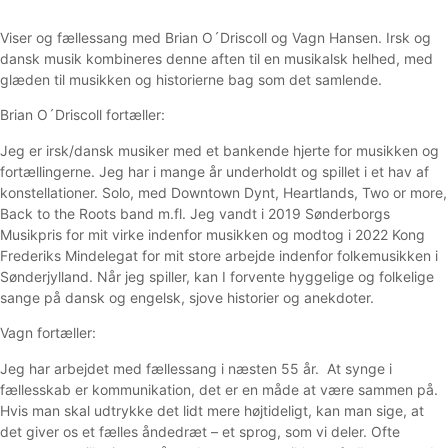
Viser og fællessang med Brian O´Driscoll og Vagn Hansen. Irsk og
dansk musik kombineres denne aften til en musikalsk helhed, med
glæden til musikken og historierne bag som det samlende.
Brian O´Driscoll fortæller:
Jeg er irsk/dansk musiker med et bankende hjerte for musikken og
fortællingerne. Jeg har i mange år underholdt og spillet i et hav af
konstellationer. Solo, med Downtown Dynt, Heartlands, Two or more,
Back to the Roots band m.fl. Jeg vandt i 2019 Sønderborgs
Musikpris for mit virke indenfor musikken og modtog i 2022 Kong
Frederiks Mindelegat for mit store arbejde indenfor folkemusikken i
Sønderjylland. Når jeg spiller, kan I forvente hyggelige og folkelige
sange på dansk og engelsk, sjove historier og anekdoter.
Vagn fortæller:
Jeg har arbejdet med fællessang i næsten 55 år. At synge i
fællesskab er kommunikation, det er en måde at være sammen på.
Hvis man skal udtrykke det lidt mere højtideligt, kan man sige, at
det giver os et fælles åndedræt – et sprog, som vi deler. Ofte